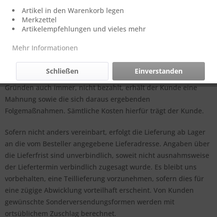
werden. Das heißt, der Kunde tätigt eine Bezahlung der
Artikel in den Warenkorb legen
bestellten Waren vorab durch Onlinebanking oder
Merkzettel
Artikelempfehlungen und vieles mehr
Vorabüberweisung. Erst wenn die REGiO-Nord mbH den
Geldeingang verbuchen kann, gelangt die bestellte Ware zum
Mehr Informationen
Versand. Bei Online Bestellungen erhält der Kunde eine
automatisch generierte Email und wird so über die zu
Schließen
Einverstanden
zahlende Summe informiert. Wird eine Rechnung, aus welchen
Gründen auch immer, nicht bezahlt, erhält der Kunde eine
Mahnung sowie die sich daraus ergebenden
Folgemaßnahmen. Sämtliche Kosten hierfür trägt der Kunde.
Sofern nicht anders vereinbart, erfolgt die Lieferung ab Lager
an die vom Besteller angegebene Lieferadresse. Angaben über
die Lieferfrist sind unverbindlich, soweit nicht ausnahmsweise
der Liefertermin verbindlich zugesagt wurde. Es bleibt uns
vorbehalten, eine Teillieferung vorzunehmen, sofern dies für
eine zügige Abwicklung vorteilhaft erscheint. Von Kunden
gewünschte Sonderversendungsformen werden mit
ortsüblichem Zuschlag berechnet.