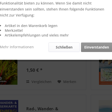
Funktionalität bieten zu können. Wenn Sie damit nicht
einverstanden sein sollten, stehen Ihnen folgende Funktionen
nicht zur Verfügung:
Artikel in den Warenkorb legen
Merkzettel
Broschüre „Einfach Gutes
Artikelempfehlungen und vieles mehr
Essen“
regionale Produkte,
Mehr Informationen
Schließen
Einverstanden
Direktvermarkter und
Gastronomische Angebote
1,50 € *
Vergleichen
Merken
Rad-, Wander- &