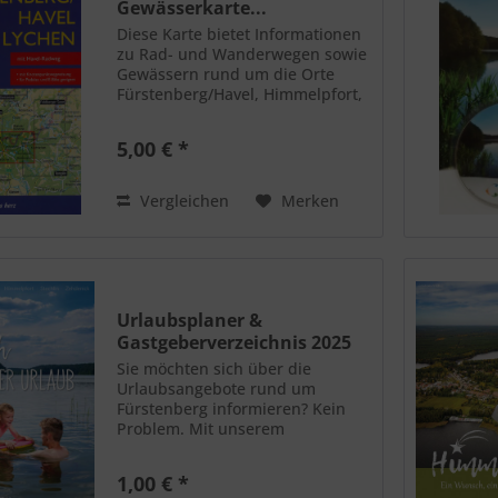
Gewässerkarte...
Diese Karte bietet Informationen
zu Rad- und Wanderwegen sowie
Gewässern rund um die Orte
Fürstenberg/Havel, Himmelpfort,
Lychen, Beenz, Godendorf,
Priepert und Neuglobsow,
5,00 € *
Maßstab 1:35 000, wasser-und
reißfest.
Vergleichen
Merken
Urlaubsplaner &
Gastgeberverzeichnis 2025
Sie möchten sich über die
Urlaubsangebote rund um
Fürstenberg informieren? Kein
Problem. Mit unserem
Urlaubskatalog erhalten Sie
einen Überblick über die Region,
1,00 € *
das Übernachtungsangebot,