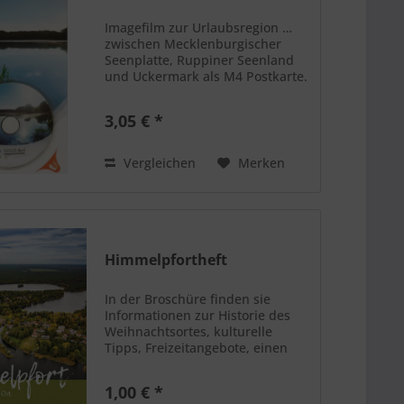
Imagefilm zur Urlaubsregion …
zwischen Mecklenburgischer
Seenplatte, Ruppiner Seenland
und Uckermark als M4 Postkarte.
3,05 € *
Vergleichen
Merken
Himmelpfortheft
In der Broschüre finden sie
Informationen zur Historie des
Weihnachtsortes, kulturelle
Tipps, Freizeitangebote, einen
Ortsplan sowie eine
Übersichtskarte vom
1,00 € *
Fürstenberger Seenland.