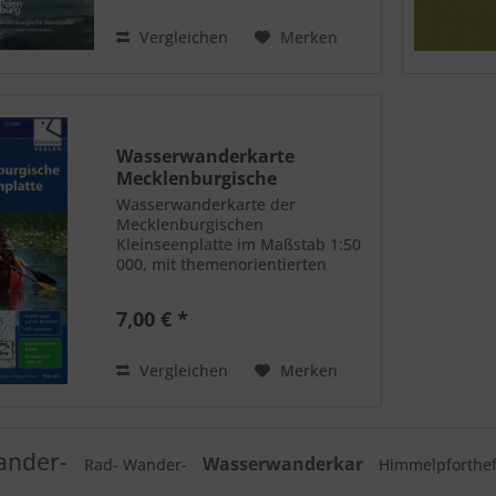
Ausflugsziele und
Sehenswürdigkeiten sowie...
Vergleichen
Merken
Wasserwanderkarte
Mecklenburgische
Kleinseenplatte
Wasserwanderkarte der
Mecklenburgischen
Kleinseenplatte im Maßstab 1:50
000, mit themenorientierten
Touren-Vorschlägen,
Kontaktdaten zu Kanu- und
7,00 € *
Bootsvermietung sowie
Campingplätzen. Normal 0 21
false false false DE X-NONE X-
Vergleichen
Merken
NONE -...
ander-
Wasserwanderkar
Rad- Wander-
Himmelpforthe