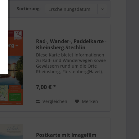
Sortierung:
Rad-, Wander-, Paddelkarte -
Rheinsberg-Stechlin
Diese Karte bietet Informationen
zu Rad- und Wanderwegen sowie
Gewässern rund um die Orte
Rheinsberg, Fürstenberg(Havel),
Gransee, Lindow, Maßstab 1:50
000.
7,00 € *
Vergleichen
Merken
Postkarte mit Imagefilm