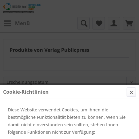
Menü
Produkte von Verlag Publicpress
Cookie-Richtlinien
Rad- Wander-
Broschüre
Stechlinheft
Diese Website verwendet Cookies, um Ihnen die
Urlaubsplaner
Wasserwanderkar
Postkarte
bestmögliche Funktionalität bieten zu können. Wenn Sie
Rad- Wander-
Rad- Wander-
Himmelpfortheft
mit
damit nicht einverstanden sein sollten, stehen Ihnen
folgende Funktionen nicht zur Verfügung: