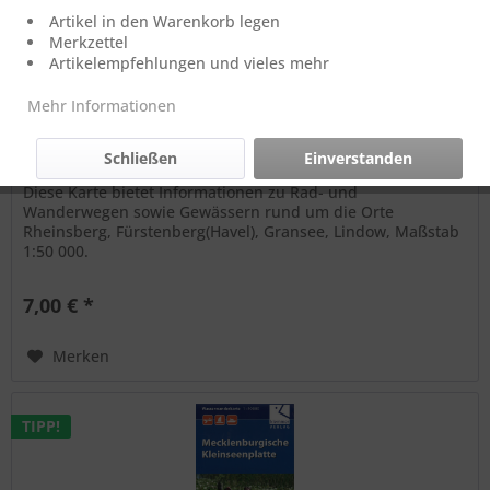
Artikel in den Warenkorb legen
Merkzettel
Artikelempfehlungen und vieles mehr
Mehr Informationen
Rad-, Wander-, Paddelkarte - Rheinsberg-Stechlin
Schließen
Einverstanden
Diese Karte bietet Informationen zu Rad- und
Wanderwegen sowie Gewässern rund um die Orte
Rheinsberg, Fürstenberg(Havel), Gransee, Lindow, Maßstab
1:50 000.
7,00 € *
Merken
TIPP!